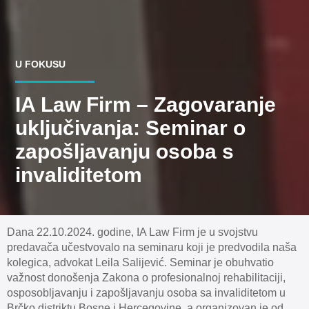
U FOKUSU
IA Law Firm – Zagovaranje
uključivanja: Seminar o
zapošljavanju osoba s
invaliditetom
Dana 22.10.2024. godine, IA Law Firm je u svojstvu
predavača učestvovalo na seminaru koji je predvodila naša
kolegica, advokat Leila Salijević. Seminar je obuhvatio
važnost donošenja Zakona o profesionalnoj rehabilitaciji,
osposobljavanju i zapošljavanju osoba sa invaliditetom u
Brčko distriktu Bosne i Hercegovine, a organizovan je od