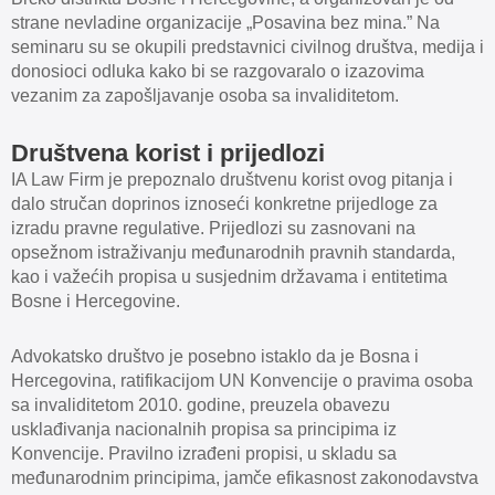
strane nevladine organizacije „Posavina bez mina.” Na
seminaru su se okupili predstavnici civilnog društva, medija i
donosioci odluka kako bi se razgovaralo o izazovima
vezanim za zapošljavanje osoba sa invaliditetom.
Društvena korist i prijedlozi
IA Law Firm je prepoznalo društvenu korist ovog pitanja i
dalo stručan doprinos iznoseći konkretne prijedloge za
izradu pravne regulative. Prijedlozi su zasnovani na
opsežnom istraživanju međunarodnih pravnih standarda,
kao i važećih propisa u susjednim državama i entitetima
Bosne i Hercegovine.
Advokatsko društvo je posebno istaklo da je Bosna i
Hercegovina, ratifikacijom UN Konvencije o pravima osoba
sa invaliditetom 2010. godine, preuzela obavezu
usklađivanja nacionalnih propisa sa principima iz
Konvencije. Pravilno izrađeni propisi, u skladu sa
međunarodnim principima, jamče efikasnost zakonodavstva