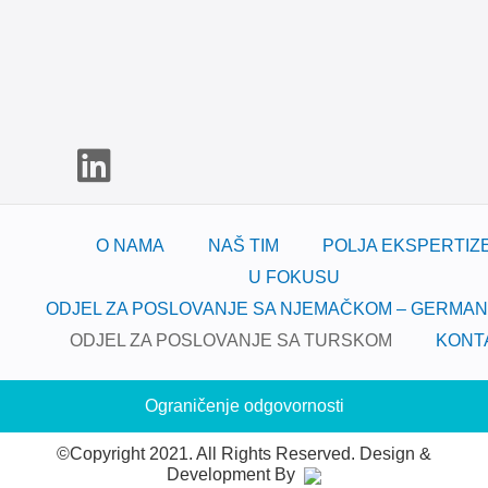
O NAMA
NAŠ TIM
POLJA EKSPERTIZ
U FOKUSU
ODJEL ZA POSLOVANJE SA NJEMAČKOM – GERMAN
ODJEL ZA POSLOVANJE SA TURSKOM
KONT
Ograničenje odgovornosti
©Copyright 2021. All Rights Reserved.
Design &
Development By