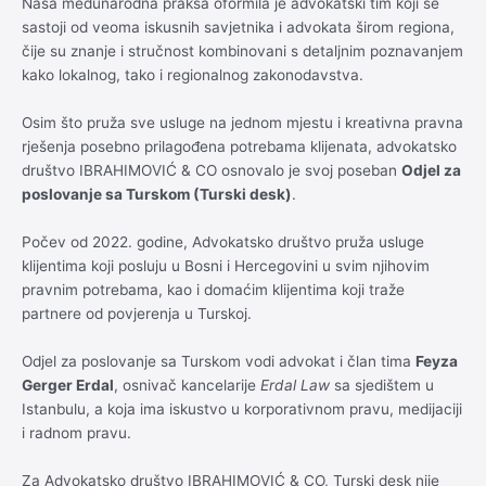
Naša međunarodna praksa oformila je advokatski tim koji se
sastoji od veoma iskusnih savjetnika i advokata širom regiona,
čije su znanje i stručnost kombinovani s detaljnim poznavanjem
kako lokalnog, tako i regionalnog zakonodavstva.
Osim što pruža sve usluge na jednom mjestu i kreativna pravna
rješenja posebno prilagođena potrebama klijenata, advokatsko
društvo IBRAHIMOVIĆ & CO osnovalo je svoj poseban
Odjel za
poslovanje sa Turskom (Turski desk)
.
Počev od 2022. godine, Advokatsko društvo pruža usluge
klijentima koji posluju u Bosni i Hercegovini u svim njihovim
pravnim potrebama, kao i domaćim klijentima koji traže
partnere od povjerenja u Turskoj.
Odjel za poslovanje sa Turskom vodi advokat i član tima
Feyza
Gerger Erdal
, osnivač kancelarije
Erdal Law
sa sjedištem u
Istanbulu, a koja ima iskustvo u korporativnom pravu, medijaciji
i radnom pravu.
Za Advokatsko društvo IBRAHIMOVIĆ & CO, Turski desk nije