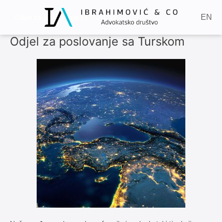
Skip
to
Odjel za poslovanje sa Turskom
EN
content
Odjel za poslovanje sa Turskom