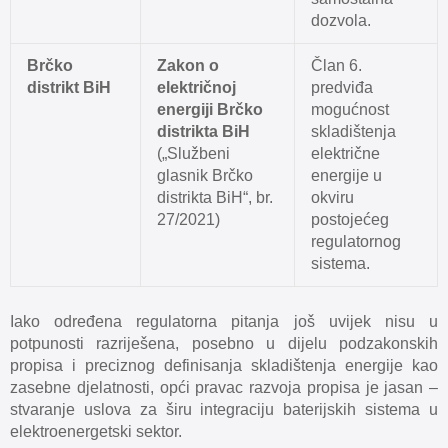
dozvola.
Brčko
Zakon o
Član 6.
distrikt BiH
električnoj
predviđa
energiji Brčko
mogućnost
distrikta BiH
skladištenja
(„Službeni
električne
glasnik Brčko
energije u
distrikta BiH“, br.
okviru
27/2021)
postojećeg
regulatornog
sistema.
Iako određena regulatorna pitanja još uvijek nisu u
potpunosti razriješena, posebno u dijelu podzakonskih
propisa i preciznog definisanja skladištenja energije kao
zasebne djelatnosti, opći pravac razvoja propisa je jasan –
stvaranje uslova za širu integraciju baterijskih sistema u
elektroenergetski sektor.