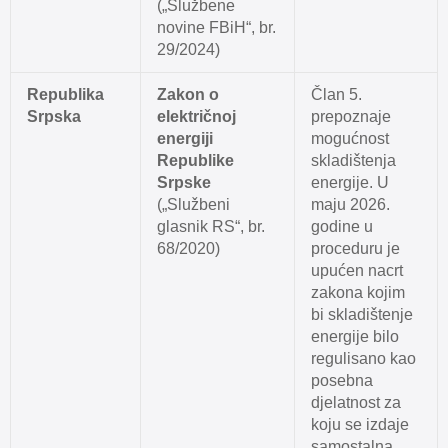
(„Službene
novine FBiH“, br.
29/2024)
Republika
Zakon o
Član 5.
Srpska
električnoj
prepoznaje
energiji
mogućnost
Republike
skladištenja
Srpske
energije. U
(„Službeni
maju 2026.
glasnik RS“, br.
godine u
68/2020)
proceduru je
upućen nacrt
zakona kojim
bi skladištenje
energije bilo
regulisano kao
posebna
djelatnost za
koju se izdaje
samostalna