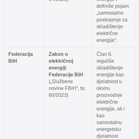
definiše pojam
„samostalno
postrojenje za
skladištenje
električne
energije“.
Federacija
Zakon o
Član 6.
BiH
električnoj
reguliše
energiji
skladištenje
Federacije BiH
energije kao
(„Službene
djelatnost u
novine FBiH“, br.
okviru
60/2023)
proizvodnje
električne
energije, ali i
kao
samostalnu
energetsku
djelatnost