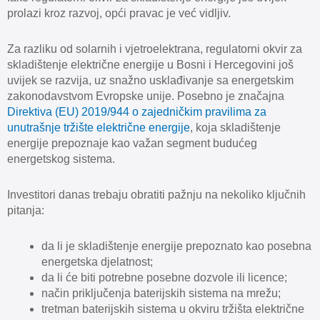
prolazi kroz razvoj, opći pravac je već vidljiv.
Za razliku od solarnih i vjetroelektrana, regulatorni okvir za
skladištenje električne energije u Bosni i Hercegovini još
uvijek se razvija, uz snažno usklađivanje sa energetskim
zakonodavstvom Evropske unije. Posebno je značajna
Direktiva (EU) 2019/944 o zajedničkim pravilima za
unutrašnje tržište električne energije
, koja skladištenje
energije prepoznaje kao važan segment budućeg
energetskog sistema.
Investitori danas trebaju obratiti pažnju na nekoliko ključnih
pitanja:
da li je skladištenje energije prepoznato kao posebna
energetska djelatnost;
da li će biti potrebne posebne dozvole ili licence;
način priključenja baterijskih sistema na mrežu;
tretman baterijskih sistema u okviru tržišta električne