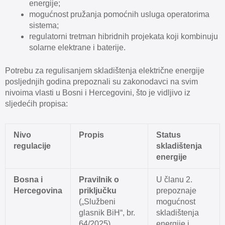
energije;
mogućnost pružanja pomoćnih usluga operatorima
sistema;
regulatorni tretman hibridnih projekata koji kombinuju
solarne elektrane i baterije.
Potrebu za regulisanjem skladištenja električne energije
posljednjih godina prepoznali su zakonodavci na svim
nivoima vlasti u Bosni i Hercegovini, što je vidljivo iz
sljedećih propisa:
Nivo
Propis
Status
regulacije
skladištenja
energije
Bosna i
Pravilnik o
U članu 2.
Hercegovina
priključku
prepoznaje
(„Službeni
mogućnost
glasnik BiH“, br.
skladištenja
64/2025)
energije i