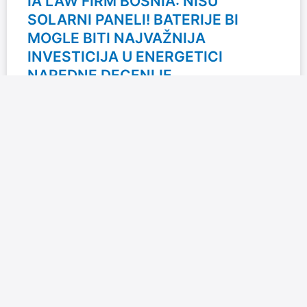
IA LAW FIRM BOSNIA: NISU
SOLARNI PANELI! BATERIJE BI
MOGLE BITI NAJVAŽNIJA
INVESTICIJA U ENERGETICI
NAREDNE DECENIJE
U praksi kompanije IA Law Firm Bosnia sve češće
savjetuju investitore, proizvođače električne energije i
industrijske potrošače o projektima koji uključuju
baterijske sisteme za skladištenje
READ MORE »
23/06/2026
157 komentara
U FOKUSU