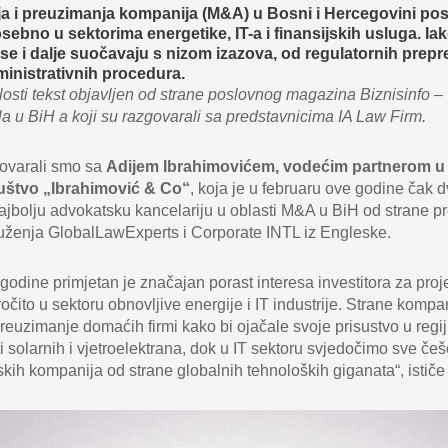
ja i preuzimanja kompanija (M&A) u Bosni i Hercegovini pos
osebno u sektorima energetike, IT-a i finansijskih usluga. Iako
ri se i dalje suočavaju s nizom izazova, od regulatornih prep
inistrativnih procedura.
losti tekst objavljen od strane poslovnog magazina Biznisinfo 
a u BiH a koji su razgovarali sa predstavnicima IA Law Firm.
govarali smo sa
Adijem Ibrahimovićem, vodećim partnerom u 
štvo „Ibrahimović & Co“
, koja je u februaru ove godine čak 
jbolju advokatsku kancelariju u oblasti M&A u BiH od strane pr
uženja GlobalLawExperts i Corporate INTL iz Engleske.
 godine primjetan je značajan porast interesa investitora za proj
očito u sektoru obnovljive energije i IT industrije. Strane kompa
 preuzimanje domaćih firmi kako bi ojačale svoje prisustvo u regi
kti solarnih i vjetroelektrana, dok u IT sektoru svjedočimo sve če
kih kompanija od strane globalnih tehnoloških giganata“, ističe