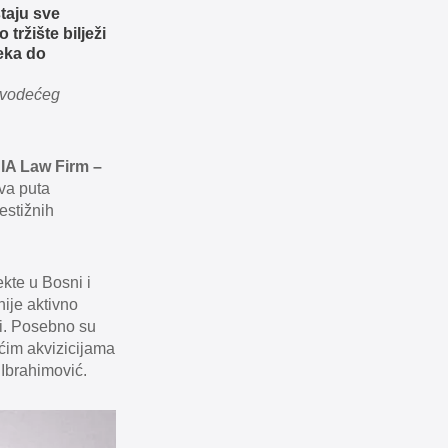
taju sve
 tržište bilježi
reka do
– vodećeg
IA Law Firm –
dva puta
estižnih
ekte u Bosni i
nije aktivno
ji. Posebno su
šćim akvizicijama
 Ibrahimović.