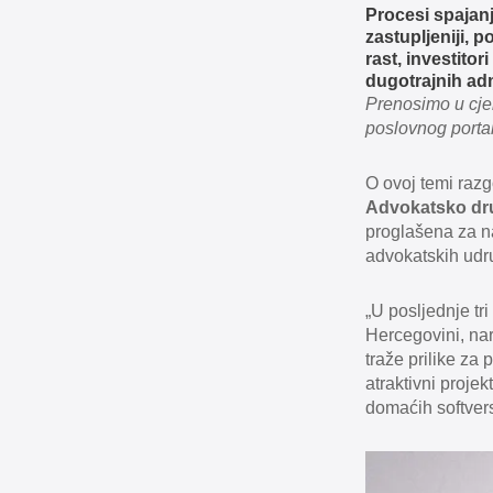
Procesi spajan
zastupljeniji, p
rast, investito
dugotrajnih adm
Prenosimo u cje
poslovnog portal
O ovoj temi raz
Advokatsko dru
proglašena za na
advokatskih udr
„U posljednje tri
Hercegovini, nar
traže prilike za
atraktivni proje
domaćih softvers