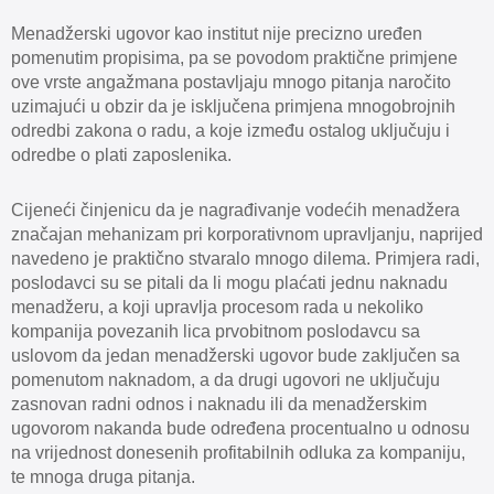
Menadžerski ugovor kao institut nije precizno uređen
pomenutim propisima, pa se povodom praktične primjene
ove vrste angažmana postavljaju mnogo pitanja naročito
uzimajući u obzir da je isključena primjena mnogobrojnih
odredbi zakona o radu, a koje između ostalog uključuju i
odredbe o plati zaposlenika.
Cijeneći činjenicu da je nagrađivanje vodećih menadžera
značajan mehanizam pri korporativnom upravljanju, naprijed
navedeno je praktično stvaralo mnogo dilema. Primjera radi,
poslodavci su se pitali da li mogu plaćati jednu naknadu
menadžeru, a koji upravlja procesom rada u nekoliko
kompanija povezanih lica prvobitnom poslodavcu sa
uslovom da jedan menadžerski ugovor bude zaključen sa
pomenutom naknadom, a da drugi ugovori ne uključuju
zasnovan radni odnos i naknadu ili da menadžerskim
ugovorom nakanda bude određena procentualno u odnosu
na vrijednost donesenih profitabilnih odluka za kompaniju,
te mnoga druga pitanja.