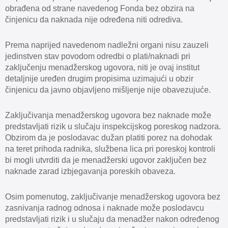
obrađena od strane navedenog Fonda bez obzira na
činjenicu da naknada nije određena niti odrediva.
Prema naprijed navedenom nadležni organi nisu zauzeli
jedinstven stav povodom odredbi o plati/naknadi pri
zaključenju menadžerskog ugovora, niti je ovaj institut
detaljnije uređen drugim propisima uzimajući u obzir
činjenicu da javno objavljeno mišljenje nije obavezujuće.
Zaključivanja menadžerskog ugovora bez naknade može
predstavljati rizik u slučaju inspekcijskog poreskog nadzora.
Obzirom da je poslodavac dužan platiti porez na dohodak
na teret prihoda radnika, službena lica pri poreskoj kontroli
bi mogli utvrditi da je menadžerski ugovor zaključen bez
naknade zarad izbjegavanja poreskih obaveza.
Osim pomenutog, zaključivanje menadžerskog ugovora bez
zasnivanja radnog odnosa i naknade može poslodavcu
predstavljati rizik i u slučaju da menadžer nakon određenog