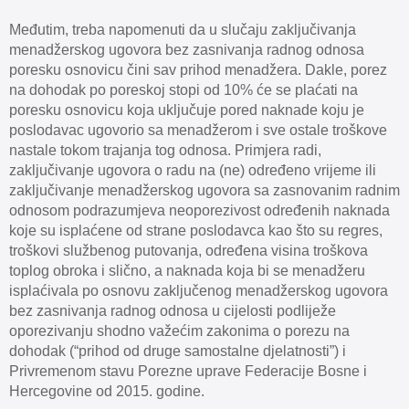
Međutim, treba napomenuti da u slučaju zaključivanja
menadžerskog ugovora bez zasnivanja radnog odnosa
poresku osnovicu čini sav prihod menadžera. Dakle, porez
na dohodak po poreskoj stopi od 10% će se plaćati na
poresku osnovicu koja uključuje pored naknade koju je
poslodavac ugovorio sa menadžerom i sve ostale troškove
nastale tokom trajanja tog odnosa. Primjera radi,
zaključivanje ugovora o radu na (ne) određeno vrijeme ili
zaključivanje menadžerskog ugovora sa zasnovanim radnim
odnosom podrazumjeva neoporezivost određenih naknada
koje su isplaćene od strane poslodavca kao što su regres,
troškovi službenog putovanja, određena visina troškova
toplog obroka i slično, a naknada koja bi se menadžeru
isplaćivala po osnovu zaključenog menadžerskog ugovora
bez zasnivanja radnog odnosa u cijelosti podliježe
oporezivanju shodno važećim zakonima o porezu na
dohodak (“prihod od druge samostalne djelatnosti”) i
Privremenom stavu Porezne uprave Federacije Bosne i
Hercegovine od 2015. godine.