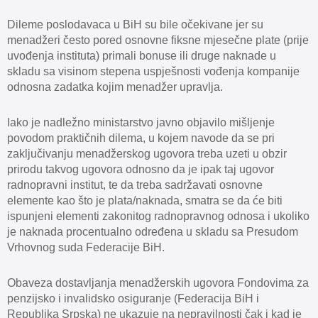
Dileme poslodavaca u BiH su bile očekivane jer su
menadžeri često pored osnovne fiksne mjesečne plate (prije
uvođenja instituta) primali bonuse ili druge naknade u
skladu sa visinom stepena uspješnosti vođenja kompanije
odnosna zadatka kojim menadžer upravlja.
Iako je nadležno ministarstvo javno objavilo mišljenje
povodom praktičnih dilema, u kojem navode da se pri
zaključivanju menadžerskog ugovora treba uzeti u obzir
prirodu takvog ugovora odnosno da je ipak taj ugovor
radnopravni institut, te da treba sadržavati osnovne
elemente kao što je plata/naknada, smatra se da će biti
ispunjeni elementi zakonitog radnopravnog odnosa i ukoliko
je naknada procentualno određena u skladu sa Presudom
Vrhovnog suda Federacije BiH.
Obaveza dostavljanja menadžerskih ugovora Fondovima za
penzijsko i invalidsko osiguranje (Federacija BiH i
Republika Srpska) ne ukazuje na nepravilnosti čak i kad je