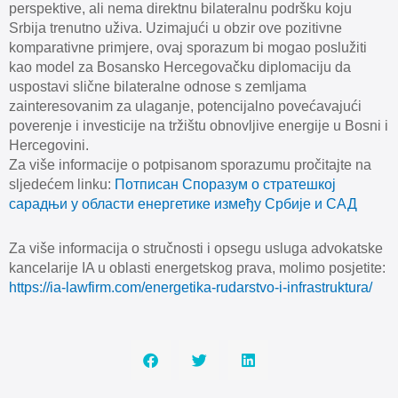
perspektive, ali nema direktnu bilateralnu podršku koju
Srbija trenutno uživa. Uzimajući u obzir ove pozitivne
komparativne primjere, ovaj sporazum bi mogao poslužiti
kao model za Bosansko Hercegovačku diplomaciju da
uspostavi slične bilateralne odnose s zemljama
zainteresovanim za ulaganje, potencijalno povećavajući
poverenje i investicije na tržištu obnovljive energije u Bosni i
Hercegovini.
Za više informacije o potpisanom sporazumu pročitajte na
sljedećem linku:
Потписан Споразум о стратешкој
сарадњи у области енергетике између Србије и САД
Za više informacija o stručnosti i opsegu usluga advokatske
kancelarije IA u oblasti energetskog prava, molimo posjetite:
https://ia-lawfirm.com/energetika-rudarstvo-i-infrastruktura/