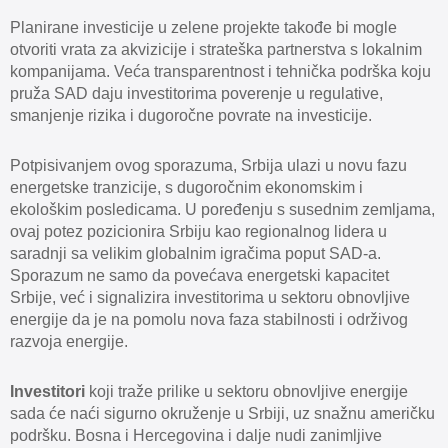
Planirane investicije u zelene projekte takođe bi mogle
otvoriti vrata za akvizicije i strateška partnerstva s lokalnim
kompanijama. Veća transparentnost i tehnička podrška koju
pruža SAD daju investitorima poverenje u regulative,
smanjenje rizika i dugoročne povrate na investicije.
Potpisivanjem ovog sporazuma, Srbija ulazi u novu fazu
energetske tranzicije, s dugoročnim ekonomskim i
ekološkim posledicama. U poređenju s susednim zemljama,
ovaj potez pozicionira Srbiju kao regionalnog lidera u
saradnji sa velikim globalnim igračima poput SAD-a.
Sporazum ne samo da povećava energetski kapacitet
Srbije, već i signalizira investitorima u sektoru obnovljive
energije da je na pomolu nova faza stabilnosti i održivog
razvoja energije.
Investitori
koji traže prilike u sektoru obnovljive energije
sada će naći sigurno okruženje u Srbiji, uz snažnu američku
podršku. Bosna i Hercegovina i dalje nudi zanimljive