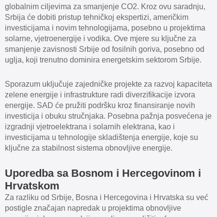
globalnim ciljevima za smanjenje CO2. Kroz ovu saradnju,
Srbija će dobiti pristup tehničkoj ekspertizi, američkim
investicijama i novim tehnologijama, posebno u projektima
solarne, vjetroenergije i vodika. Ove mjere su ključne za
smanjenje zavisnosti Srbije od fosilnih goriva, posebno od
uglja, koji trenutno dominira energetskim sektorom Srbije.
Sporazum uključuje zajedničke projekte za razvoj kapaciteta
zelene energije i infrastrukture radi diverzifikacije izvora
energije. SAD će pružiti podršku kroz finansiranje novih
investicija i obuku stručnjaka. Posebna pažnja posvećena je
izgradnji vjetroelektrana i solarnih elektrana, kao i
investicijama u tehnologije skladištenja energije, koje su
ključne za stabilnost sistema obnovljive energije.
Uporedba sa Bosnom i Hercegovinom i
Hrvatskom
Za razliku od Srbije, Bosna i Hercegovina i Hrvatska su već
postigle značajan napredak u projektima obnovljive