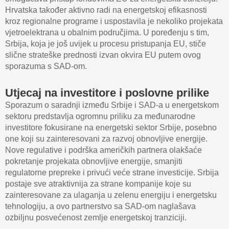
Hrvatska također aktivno radi na energetskoj efikasnosti
kroz regionalne programe i uspostavila je nekoliko projekata
vjetroelektrana u obalnim područjima. U poređenju s tim,
Srbija, koja je još uvijek u procesu pristupanja EU, stiče
slične strateške prednosti izvan okvira EU putem ovog
sporazuma s SAD-om.
Utjecaj na investitore i poslovne prilike
Sporazum o saradnji između Srbije i SAD-a u energetskom
sektoru predstavlja ogromnu priliku za međunarodne
investitore fokusirane na energetski sektor Srbije, posebno
one koji su zainteresovani za razvoj obnovljive energije.
Nove regulative i podrška američkih partnera olakšaće
pokretanje projekata obnovljive energije, smanjiti
regulatorne prepreke i privući veće strane investicije. Srbija
postaje sve atraktivnija za strane kompanije koje su
zainteresovane za ulaganja u zelenu energiju i energetsku
tehnologiju, a ovo partnerstvo sa SAD-om naglašava
ozbiljnu posvećenost zemlje energetskoj tranziciji.