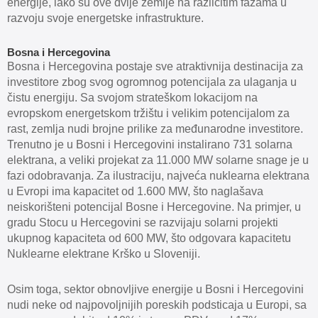
energije, iako su ove dvije zemlje na različitim fazama u
razvoju svoje energetske infrastrukture.
Bosna i Hercegovina
Bosna i Hercegovina postaje sve atraktivnija destinacija za
investitore zbog svog ogromnog potencijala za ulaganja u
čistu energiju. Sa svojom strateškom lokacijom na
evropskom energetskom tržištu i velikim potencijalom za
rast, zemlja nudi brojne prilike za međunarodne investitore.
Trenutno je u Bosni i Hercegovini instalirano 731 solarna
elektrana, a veliki projekat za 11.000 MW solarne snage je u
fazi odobravanja. Za ilustraciju, najveća nuklearna elektrana
u Evropi ima kapacitet od 1.600 MW, što naglašava
neiskorišteni potencijal Bosne i Hercegovine. Na primjer, u
gradu Stocu u Hercegovini se razvijaju solarni projekti
ukupnog kapaciteta od 600 MW, što odgovara kapacitetu
Nuklearne elektrane Krško u Sloveniji.
Osim toga, sektor obnovljive energije u Bosni i Hercegovini
nudi neke od najpovoljnijih poreskih podsticaja u Europi, sa