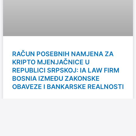
RAČUN POSEBNIH NAMJENA ZA
KRIPTO MJENJAČNICE U
REPUBLICI SRPSKOJ: IA LAW FIRM
BOSNIA IZMEĐU ZAKONSKE
OBAVEZE I BANKARSKE REALNOSTI
IA Law Firm Bosnia donosi jednu od manje poznatih, ali
za kripto industriju izuzetno važnih tema u Bosni i
Hercegovini, a to je pitanje otvaranja
READ MORE »