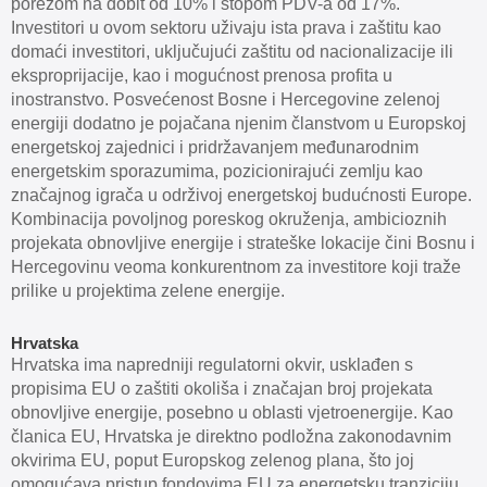
porezom na dobit od 10% i stopom PDV-a od 17%.
Investitori u ovom sektoru uživaju ista prava i zaštitu kao
domaći investitori, uključujući zaštitu od nacionalizacije ili
eksproprijacije, kao i mogućnost prenosa profita u
inostranstvo. Posvećenost Bosne i Hercegovine zelenoj
energiji dodatno je pojačana njenim članstvom u Europskoj
energetskoj zajednici i pridržavanjem međunarodnim
energetskim sporazumima, pozicionirajući zemlju kao
značajnog igrača u održivoj energetskoj budućnosti Europe.
Kombinacija povoljnog poreskog okruženja, ambicioznih
projekata obnovljive energije i strateške lokacije čini Bosnu i
Hercegovinu veoma konkurentnom za investitore koji traže
prilike u projektima zelene energije.
Hrvatska
Hrvatska ima napredniji regulatorni okvir, usklađen s
propisima EU o zaštiti okoliša i značajan broj projekata
obnovljive energije, posebno u oblasti vjetroenergije. Kao
članica EU, Hrvatska je direktno podložna zakonodavnim
okvirima EU, poput Europskog zelenog plana, što joj
omogućava pristup fondovima EU za energetsku tranziciju.