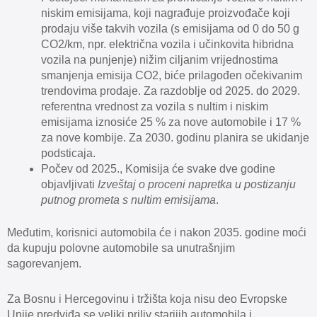
niskim emisijama, koji nagrađuje proizvođače koji
prodaju više takvih vozila (s emisijama od 0 do 50 g
CO2/km, npr. električna vozila i učinkovita hibridna
vozila na punjenje) nižim ciljanim vrijednostima
smanjenja emisija CO2, biće prilagođen očekivanim
trendovima prodaje. Za razdoblje od 2025. do 2029.
referentna vrednost za vozila s nultim i niskim
emisijama iznosiće 25 % za nove automobile i 17 %
za nove kombije. Za 2030. godinu planira se ukidanje
podsticaja.
Počev od 2025., Komisija će svake dve godine
objavljivati
Izveštaj o proceni napretka u postizanju
putnog prometa s nultim emisijama
.
Međutim, korisnici automobila će i nakon 2035. godine moći
da kupuju polovne automobile sa unutrašnjim
sagorevanjem.
Za Bosnu i Hercegovinu i tržišta koja nisu deo Evropske
Unije predviđa se veliki priliv starijih automobila i