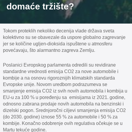
domaće tržište?
Tokom proteklih nekoliko decenija vlade država sveta
kolektivno su se obavezale da uspore globalno zagrevanje
jer se količine ugljen-dioksida ispuštene u atmosferu
povećavaju, što alarmantno zagreva Zemlju.
Poslanici Evropskog parlamenta odredili su revidirane
standardne vrednosti emisija CO2 za nove automobile i
kombije a na osnovu rigoroznijih klimatskih standarda
Evropske unije. Novom uredbom podrazumeva se
smanjenje emisija CO2 iz svih novih automobila i kombija u
EU-u za 100 % u poređenju sa emisijama iz 2021. godine,
odnosno zabrana prodaje novih automobila na benzinski i
dizelski pogon. Srednjoročni ciljevi smanjenja emisija CO2
(do 2030. godine) iznose 55 % za automobile i 50 % za
kombije. Konačno odobrenje ovih regulativa očekuje se u
Martu tekuće godine.