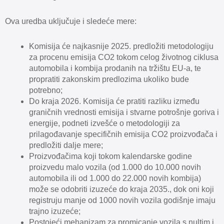
Ova uredba uključuje i sledeće mere:
Komisija će najkasnije 2025. predložiti metodologiju
za procenu emisija CO2 tokom celog životnog ciklusa
automobila i kombija prodanih na tržištu EU-a, te
propratiti zakonskim predlozima ukoliko bude
potrebno;
Do kraja 2026. Komisija će pratiti razliku između
graničnih vrednosti emisija i stvarne potrošnje goriva i
energije, podneti izvešće o metodologiji za
prilagođavanje specifičnih emisija CO2 proizvođača i
predložiti dalje mere;
Proizvođačima koji tokom kalendarske godine
proizvedu malo vozila (od 1.000 do 10.000 novih
automobila ili od 1.000 do 22.000 novih kombija)
može se odobriti izuzeće do kraja 2035., dok oni koji
registruju manje od 1000 novih vozila godišnje imaju
trajno izuzeće;
Postojeći mehanizam za promicanje vozila s nultim i