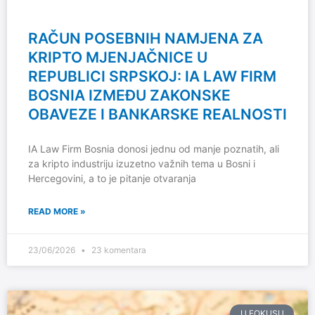
RAČUN POSEBNIH NAMJENA ZA
KRIPTO MJENJAČNICE U
REPUBLICI SRPSKOJ: IA LAW FIRM
BOSNIA IZMEĐU ZAKONSKE
OBAVEZE I BANKARSKE REALNOSTI
IA Law Firm Bosnia donosi jednu od manje poznatih, ali
za kripto industriju izuzetno važnih tema u Bosni i
Hercegovini, a to je pitanje otvaranja
READ MORE »
23/06/2026
23 komentara
U FOKUSU