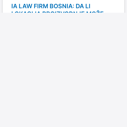
IA LAW FIRM BOSNIA: DA LI
LOKACIJA PROIZVODNJE MOŽE
ZNAČAJNO UTICATI NA
PROFITABILNOST INVESTICIJE?
U praksi kompanije IA Law Firm Bosnia često savjetuje
domaće i strane investitore koji prilikom planiranja nove
proizvodnje analiziraju cijenu rada, dostupnost sirovina,
logistiku i
READ MORE »
23/06/2026
23 komentara
U FOKUSU