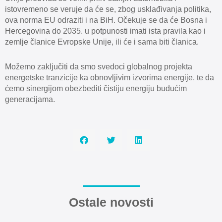
istovremeno se veruje da će se, zbog usklađivanja politika,
ova norma EU odraziti i na BiH. Očekuje se da će Bosna i
Hercegovina do 2035. u potpunosti imati ista pravila kao i
zemlje članice Evropske Unije, ili će i sama biti članica.
Možemo zaključiti da smo svedoci globalnog projekta
energetske tranzicije ka obnovljivim izvorima energije, te da
ćemo sinergijom obezbediti čistiju energiju budućim
generacijama.
Ostale novosti