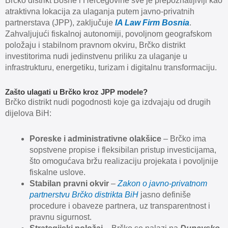
Brčko distrikt Bosne i Hercegovine sve je prepoznatljiviji kao
atraktivna lokacija za ulaganja putem javno-privatnih
partnerstava (JPP), zaključuje
IA Law Firm Bosnia
.
Zahvaljujući fiskalnoj autonomiji, povoljnom geografskom
položaju i stabilnom pravnom okviru, Brčko distrikt
investitorima nudi jedinstvenu priliku za ulaganje u
infrastrukturu, energetiku, turizam i digitalnu transformaciju.
Zašto ulagati u Brčko kroz JPP modele?
Brčko distrikt nudi pogodnosti koje ga izdvajaju od drugih
dijelova BiH:
Poreske i administrativne olakšice
– Brčko ima
sopstvene propise i fleksibilan pristup investicijama,
što omogućava bržu realizaciju projekata i povoljnije
fiskalne uslove.
Stabilan pravni okvir
–
Zakon o javno-privatnom
partnerstvu Brčko distrikta BiH
jasno definiše
procedure i obaveze partnera, uz transparentnost i
pravnu sigurnost.