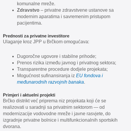
komunalne mreže.
Zdravstvo
– privatne zdravstvene ustanove sa
modernim aparatima i savremenim pristupom
pacijentima.
Prednosti za privatne investitore
Ulaganje kroz JPP u Brčkom omogućava:
Dugoročne ugovore i stabilne prihode;
Prenos rizika između javnog i privatnog sektora;
Transparentne procedure dodjele projekata;
Mogućnost sufinansiranja iz
EU fondova i
međunarodnih razvojnih banaka
.
Primjeri i aktuelni projekti
Brčko distrikt već priprema niz projekata koji će se
realizovati u saradnji sa privatnim sektorom — od
modernizacije vodovodne mreže i javne rasvjete, do
izgradnje privatne bolnice i multifunkcionalnih sportskih
dvorana.