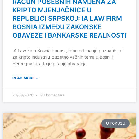
RAČUN POSEBNIH NAMJENA ZA
KRIPTO MJENJAČNICE U
REPUBLICI SRPSKOJ: IA LAW FIRM
BOSNIA IZMEĐU ZAKONSKE
OBAVEZE I BANKARSKE REALNOSTI
IA Law Firm Bosnia donosi jednu od manje poznatih, ali
za kripto industriju izuzetno važnih tema u Bosni i
Hercegovini, a to je pitanje otvaranja
READ MORE »
23/06/2026
23 komentara
U FOKUSU