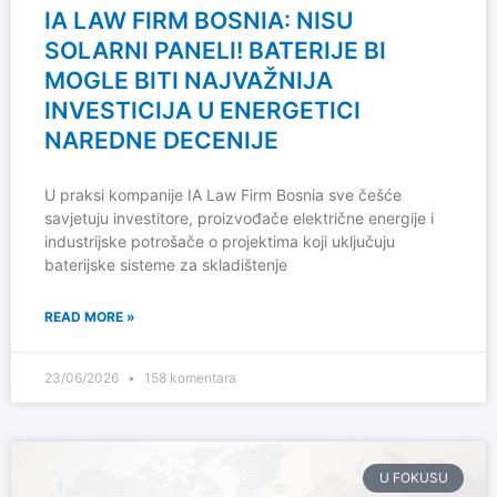
IA LAW FIRM BOSNIA: NISU
SOLARNI PANELI! BATERIJE BI
MOGLE BITI NAJVAŽNIJA
INVESTICIJA U ENERGETICI
NAREDNE DECENIJE
U praksi kompanije IA Law Firm Bosnia sve češće
savjetuju investitore, proizvođače električne energije i
industrijske potrošače o projektima koji uključuju
baterijske sisteme za skladištenje
READ MORE »
23/06/2026
158 komentara
U FOKUSU