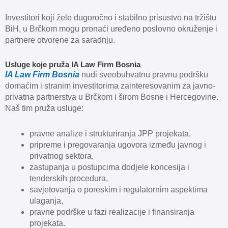
Investitori koji žele dugoročno i stabilno prisustvo na tržištu
BiH, u Brčkom mogu pronaći uređeno poslovno okruženje i
partnere otvorene za saradnju.
Usluge koje pruža IA Law Firm Bosnia
IA Law Firm Bosnia
nudi sveobuhvatnu pravnu podršku
domaćim i stranim investitorima zainteresovanim za javno-
privatna partnerstva u Brčkom i širom Bosne i Hercegovine.
Naš tim pruža usluge:
pravne analize i strukturiranja JPP projekata,
pripreme i pregovaranja ugovora između javnog i
privatnog sektora,
zastupanja u postupcima dodjele koncesija i
tenderskih procedura,
savjetovanja o poreskim i regulatornim aspektima
ulaganja,
pravne podrške u fazi realizacije i finansiranja
projekata.