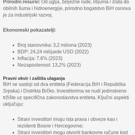
Prirodni resursi:
Od uglja, željezne rude, litijuma i zlata do
obilnih šuma i hidroenergije, prirodno bogatstvo BiH osnova
je za industrijski razvoj.
Ekonomski pokazatelji:
Broj stanovnika: 3,2 miliona (2023)
BDP: 24,24 milijarde USD (2022)
Inflacija: 7,6% (2023)
Nezaposlenost: 13,2% (2023)
Pravni okvir i zaštita ulaganja
BiH se sastoji od dva entiteta (Federacija BiH i Republika
Srpska) i Distrikta Brčko. Investitorima se nudi jedinstveno
tržište uz specifična zakonodavstva entiteta. Ključni aspekti
uključuju:
Strani investitori imaju ista prava i obveze kao i
rezidenti Bosne i Hercegovine;
Strani investitori mogu otvoriti bankovne račune kod