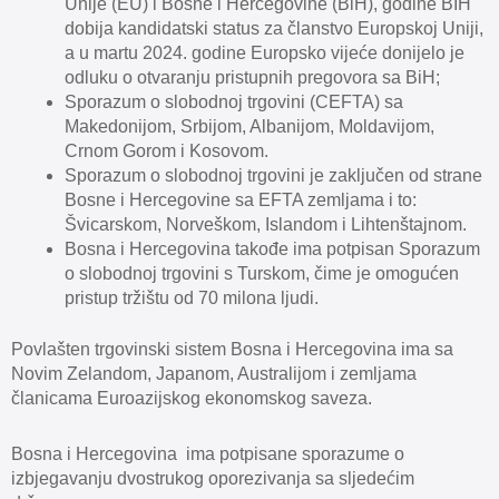
Unije (EU) i Bosne i Hercegovine (BiH), godine BIH
dobija kandidatski status za članstvo Europskoj Uniji,
a u martu 2024. godine Europsko vijeće donijelo je
odluku o otvaranju pristupnih pregovora sa BiH;
Sporazum o slobodnoj trgovini (CEFTA) sa
Makedonijom, Srbijom, Albanijom, Moldavijom,
Crnom Gorom i Kosovom.
Sporazum o slobodnoj trgovini je zaključen od strane
Bosne i Hercegovine sa EFTA zemljama i to:
Švicarskom, Norveškom, Islandom i Lihtenštajnom.
Bosna i Hercegovina takođe ima potpisan Sporazum
o slobodnoj trgovini s Turskom, čime je omogućen
pristup tržištu od 70 milona ljudi.
Povlašten trgovinski sistem Bosna i Hercegovina ima sa
Novim Zelandom, Japanom, Australijom i zemljama
članicama Euroazijskog ekonomskog saveza.
Bosna i Hercegovina ima potpisane sporazume o
izbjegavanju dvostrukog oporezivanja sa sljedećim