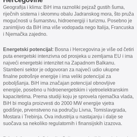
Geografija i klima: BiH ima raznoliki pejzaž gustih šuma,
riječnih sistema i skromnu obalu Jadranskog mora, što pruža
mogućnosti u šumarstvu, hidroenergiji i turizmu. Posebno je
zanimljivo da BiH ima više vodopada nego Italija, Francuska
i Njemačka zajedno.
Energetski potencijal:
Bosna i Hercegovina je više od četiri
puta energetski intenzivna od prosjeka u zemljama EU i ima
najveći energetski intenzitet na Zapadnom Balkanu.
Stambeni sektor je odgovoran za najveći udio ukupne
finalne potrošnje energije i ima veliki potencijal za
poboljšanja. BiH ima značajan potencijal obnovljive
energije, posebno u hidroenergetskim i vjetroelektranskim
kapacitetima. Prema studiji koju je sprovela njemačka vlada,
BiH bi mogla proizvesti do 2000 MW energije vjetra
godišnje, prvenstveno na području Livna, Tomislavgrada,
Mostara i Trebinja. Ova industrija u nastajanju i dalje se
suočava sa nekoliko regulatornih i finansijskih izazova.