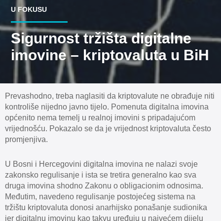
U FOKUSU
Sigurnost tržišta digitalne
imovine – kriptovaluta u BiH
Prevashodno, treba naglasiti da kriptovalute ne obrađuje niti
kontroliše nijedno javno tijelo. Pomenuta digitalna imovina
općenito nema temelj u realnoj imovini s pripadajućom
vrijednošću. Pokazalo se da je vrijednost kriptovaluta često
promjenjiva.
U Bosni i Hercegovini digitalna imovina ne nalazi svoje
zakonsko regulisanje i ista se tretira generalno kao sva
druga imovina shodno Zakonu o obligacionim odnosima.
Međutim, navedeno regulisanje postojećeg sistema na
tržištu kriptovaluta donosi anarhijsko ponašanje sudionika
jer digitalnu imovinu kao takvu uređuju u najvećem dijelu