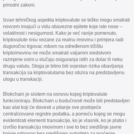
prirodni zakoni.
Izvan tehničkog aspekta kriptovalute se teško mogu smatrati
novcem imajući u vidu obavezne epitete koje iste nose –
volatilnost i nesigurnost. Kako je već ranije pomenuto,
kriptovalute nisu vezane za realnu imovinu i primjera radi
dugoročno trgovac robom na određenom tržištu
kriptoimovinu ne može smatrati valjanim sredstvom
razmjene osim u slučaju osiguranja istih za dolar ili neku
drugu valutu. Stoga je bitno biti svjestan rizika obavljanja
transakcija sa kriptovalutama bez obzira na predstavljenu
ulogu u transkaciji.
Blokchain je sisitem na osnovu kojeg kriptovalute
funkcioniraju. Blokchain u budućnosti može biti predstavljen
kao alat koji će dovesti u pitanje sve postojeće
centralizovane registre podatka, a pomoću kojeg se mogu
evidentirati elementi transakcije, ko je vlasnik, ko je platio i
izvršio transakciju imovinom i sve to bez središnje javne
knjige odnosno bez središnjeg autoriteta za praćenje.