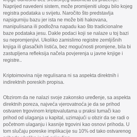
Naprijed navedeni sistem, može promijeniti ulogu bilo kojeg
registra podataka u svijetu. Naročito što predstavlja
najsigurniju bazu jer ista ne može biti hakovana,
manipulisana ili podložna napadu kao što tradicionalne
baze podataka jesu. Dakle podaci koji se nalaze u toj bazi
su nepromjenjivi. Ukoliko zamislimo registre zemljišnih
knjiga ili glasačkih listića, bez mogućnosti promjene, bila bi
zastupljena refleksija načela povjerenja u javne knjige i
registre..
Kriptoimovina nije regulisana ni sa aspekta direktnih i
indirektnih poreskih propisa.
Obzirom da ne nalazi svoje zakonsko uređenje, sa aspekta
direktnih poreza, najveća vjerovatnoća je da se prihod
ostvaren trgovinom kriptovalutama u praksi tumači kao
prihod od ulaganja u kapital, uzimajući u obzir da se radi o
početnom ulaganju i kasnije trgovini kao osnovi prihoda. U
tom slučaju poreske implikacije su 10% od tako ostvarenog