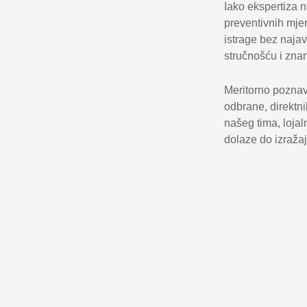
Iako ekspertiza n
preventivnih mjer
istrage bez najave
stručnošću i zna
Meritorno poznav
odbrane, direktni
našeg tima, loja
dolaze do izraža