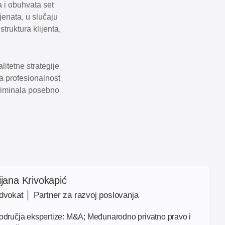
a i obuhvata set
jenata, u slučaju
struktura klijenta,
itetne strategije
 a profesionalnost
kriminala posebno
ijana Krivokapić
dvokat │ Partner za razvoj poslovanja
odručja ekspertize: M&A; Međunarodno privatno pravo i