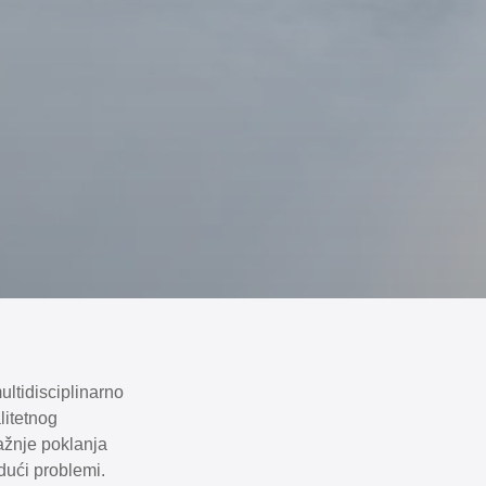
ultidisciplinarno
litetnog
ažnje poklanja
udući problemi.