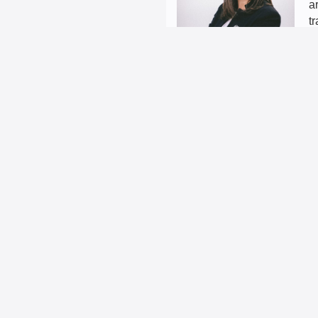
a
t
E
K
L
EKSPERTIZE
U FOKUSU
ODJEL ZA POSLOVANJ