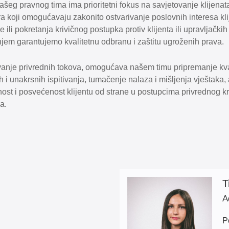
ašeg pravnog tima ima prioritetni fokus na savjetovanje klijenat
a koji omogućavaju zakonito ostvarivanje poslovnih interesa kli
 ili pokretanja krivičnog postupka protiv klijenta ili upravljačkih 
njem garantujemo kvalitetnu odbranu i zaštitu ugroženih prava.
anje privrednih tokova, omogućava našem timu pripremanje kval
h i unakrsnih ispitivanja, tumačenje nalaza i mišljenja vještaka,
lnost i posvećenost klijentu od strane u postupcima privrednog 
ja.
T
A
P