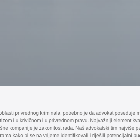
blasti privrednog kriminala, potrebno je da advokat poseduje m
izom i u krivičnom i u privrednom pravu. Najvažniji element kva
šne kompanije je zakonitost rada. Naš advokatski tim najviše p
ama kako bi se na vrijeme identifikovali i riješili potencijalni b