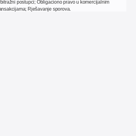
rbitražni postupci; Obligaciono pravo u komercijalnim
ransakcijama; Rješavanje sporova.
-mail: tijana.krivokapic@ia-lawfirm.com
ontakt telefon: +387 61 941 297
inkedIn
E SA NJEMAČKOM – GERMAN DESK